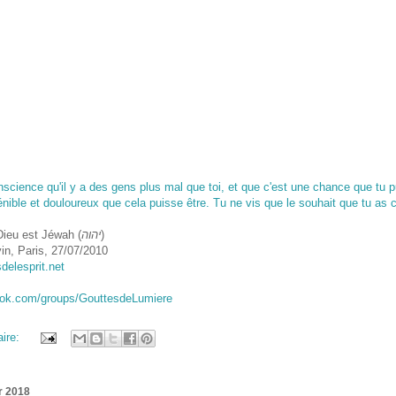
science qu'il y a des gens plus mal que toi, et que c'est une chance que tu p
énible et douloureux que cela puisse être. Tu ne vis que le souhait que tu as 
Dieu est Jéwah (
יהוה
)
n, Paris, 27/07/2010
sdelesprit.net
ook.com/groups/GouttesdeLumiere
ire:
r 2018