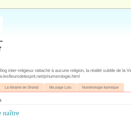
g inter-religieux rattaché à aucune religion, la réalité subtile de la V
.lesfleursdelesprit.net/p/numerologie.html
La librairie de Shaniji
Ma page Lulu
Numérologie karmique
8
 naître