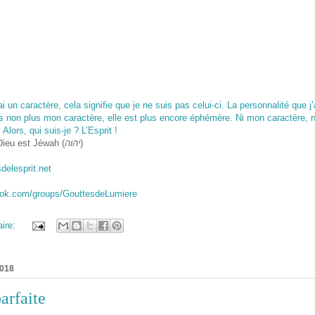
ai un caractère, cela signifie que je ne suis pas celui-ci. La personnalité que 
s non plus mon caractère, elle est plus encore éphémère. Ni mon caractère, n
lors, qui suis-je ? L’Esprit !
Dieu est Jéwah (
יהוה
)
sdelesprit.net
ook.com/groups/GouttesdeLumiere
ire:
2018
parfaite