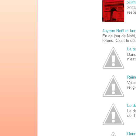
2024
2024 
respe
Joyeux Noël et bo
En ce jour de Noël
fêtons. C’est le déb
La p
Dans
n’est
Réinc
Voici
relig
Le de
Le d
de l'
Donn