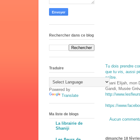
Rechercher dans ce blog
Tu dois prendre con
Traduire
que tu vis, aussi p
naître.
Shani Elijah, mon 
Gandi, Musée Grévi
Powered by
http://www.lesfleur
Translate
https://www.faceb
Ma liste de blogs
Aucun commenta
La librairie de
Shaniji
dimanche 18 févrie
Les fleurs de