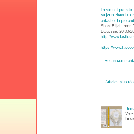
La vie est parfaite.
toujours dans la si
entacher la profond
Shani Elijah, mon 
L’Ouysse, 28/08/2
http://www.lesfleur
https://www.faceb
Aucun commenta
Articles plus ré
Recue
Voici
l’ind