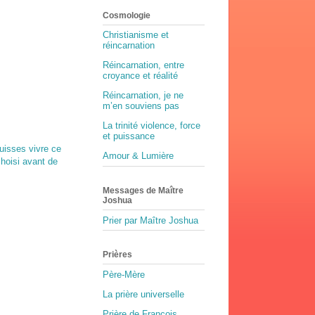
Cosmologie
Christianisme et
réincarnation
Réincarnation, entre
croyance et réalité
Réincarnation, je ne
m’en souviens pas
La trinité violence, force
et puissance
uisses vivre ce
Amour & Lumière
choisi avant de
Messages de Maître
Joshua
Prier par Maître Joshua
Prières
Père-Mère
La prière universelle
Prière de François