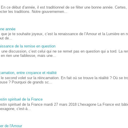
En ce début d’année, il est traditionnel de se fêter une bonne année. Certes, 
cter les traditions. Notre gouvernemen...
nne année
, que je te souhaite joyeux, c’est la renaissance de l’Amour et la Lumière en
ut de...
uissance de la remise en question
 une discussion, c’est celui qui ne se remet pas en question qui a tord. La r
 en rien une faiblesse, mais une...
arnation, entre croyance et réalité
 le second volet sur la réincarnation. En fait où se trouve la réalité ? Où se t
ieuse ? Pourquoi de grands sc...
stin spirituel de la France
estin spirituel de la France mardi 27 mars 2018 L’hexagone La France est bât
hexagone, c'est-à...
er de l'Amour