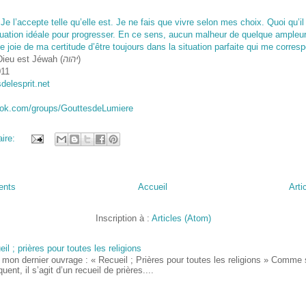
 Je l’accepte telle qu’elle est. Je ne fais que vivre selon mes choix. Quoi qu’il 
tuation idéale pour progresser. En ce sens, aucun malheur de quelque ampleur 
e joie de ma certitude d’être toujours dans la situation parfaite qui me corres
Dieu est Jéwah (
יהוה
)
011
sdelesprit.net
ook.com/groups/GouttesdeLumiere
ire:
cents
Accueil
Arti
Inscription à :
Articles (Atom)
il ; prières pour toutes les religions
 mon dernier ouvrage : « Recueil ; Prières pour toutes les religions » Comme 
iquent, il s’agit d’un recueil de prières....