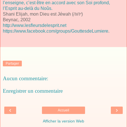
l’enseigne, c’est être en accord avec son Soi profond,
l’Esprit au-delà du Noûs.
Shani Elijah, mon Dieu est Jéwah (
יהוה
)
Beynac, 2002
http://www.lesfleursdelesprit.net
https://www.facebook.com/groups/GouttesdeLumiere
.
Partager
Aucun commentaire:
Enregistrer un commentaire
‹
›
Accueil
Afficher la version Web