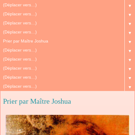
▼
▼
▼
▼
▼
▼
▼
▼
▼
▼
Prier par Maître Joshua