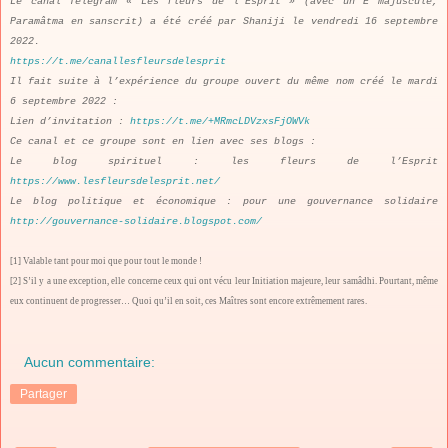
Le canal Telegram « Les fleurs de l’Esprit » (avec un E majuscule,
Paramâtma en sanscrit) a été créé par Shaniji le vendredi 16 septembre
2022.
https://t.me/canallesfleursdelesprit
Il fait suite à l’expérience du groupe ouvert du même nom créé le mardi
6 septembre 2022 :
Lien d’invitation :
https://t.me/+MRmcLDVzxsFjOWVk
Ce canal et ce groupe sont en lien avec ses blogs :
Le blog spirituel : les fleurs de l’Esprit
https://www.lesfleursdelesprit.net/
Le blog politique et économique : pour une gouvernance solidaire
http://gouvernance-solidaire.blogspot.com/
[1]
Valable tant pour moi que pour tout le monde !
[2]
S’il y a une exception, elle concerne ceux qui ont vécu leur Initiation majeure, leur samâdhi. Pourtant, même
eux continuent de progresser… Quoi qu’il en soit, ces Maîtres sont encore extrêmement rares.
Aucun commentaire:
Partager