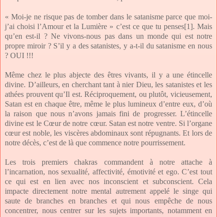
« Moi-je ne risque pas de tomber dans le satanisme parce que moi-
j’ai choisi l’Amour et la Lumière » c’est ce que tu penses
[1]
. Mais
qu’en est-il ? Ne vivons-nous pas dans un monde qui est notre
propre miroir ? S’il y a des satanistes, y a-t-il du satanisme en nous
? OUI !!!
Même chez le plus abjecte des êtres vivants, il y a une étincelle
divine. D’ailleurs, en cherchant tant à nier Dieu, les satanistes et les
athées prouvent qu’Il est. Réciproquement, ou plutôt, vicieusement,
Satan est en chaque être, même le plus lumineux d’entre eux, d’où
la raison que nous n’avons jamais fini de progresser. L’étincelle
divine est le Cœur de notre cœur. Satan est notre ventre. Si l’organe
cœur est noble, les viscères abdominaux sont répugnants. Et lors de
notre décès, c’est de là que commence notre pourrissement.
Les trois premiers chakras commandent à notre attache à
l’incarnation, nos sexualité, affectivité, émotivité et ego. C’est tout
ce qui est en lien avec nos inconscient et subconscient. Cela
impacte directement notre mental autrement appelé le singe qui
saute de branches en branches et qui nous empêche de nous
concentrer, nous centrer sur les sujets importants, notamment en