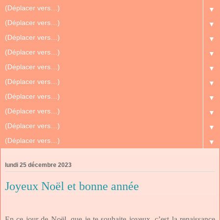
▼
▼
▼
▼
▼
▼
▼
▼
▼
▼
lundi 25 décembre 2023
Joyeux Noël et bonne année
En ce jour de Noël, que je te souhaite joyeux, c’est la renaissance