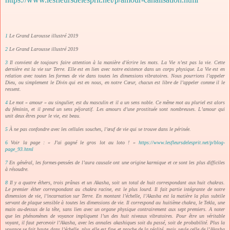
1
Le Grand Larousse illustré 2019
2
Le Grand Larousse illustré 2019
3
Il convient de toujours faire attention à la manière d’écrire les mots. La Vie n’est pas la vie. Cette
dernière est la vie sur Terre. Elle est en lien avec notre existence dans un corps physique. La Vie est en
relation avec toutes les formes de vie dans toutes les dimensions vibratoires. Nous pourrions l’appeler
Dieu, ou simplement le Divin qui est en nous, en notre Cœur, chacun est libre de l’appeler comme il le
ressent.
4
Le mot « amour » au singulier, est du masculin et il a un sens noble. Ce même mot au pluriel est alors
du féminin, et il prend un sens péjoratif. Les amours d’une prostituée sont nombreuses. L’amour qui
unit deux êtres pour le vie, est beau.
5
À ne pas confondre avec les cellules souches, l’œuf de vie qui se trouve dans le périnée.
6
Voir la page : « J’ai gagné le gros lot au loto ! »
https://www.lesfleursdelesprit.net/p/blog-
page_93.html
7
En général, les formes-pensées de l’aura causale ont une origine karmique et ce sont les plus difficiles
à résoudre.
8
Il y a quatre éthers, trois prânas et un Akasha, soit un total de huit correspondant aux huit chakras.
Le premier éther correspondant au chakra racine, est le plus lourd. Il fait partie intégrante de notre
dimension de vie, l’incarnation sur Terre. En montant l’échelle, l’Akasha est la matière la plus subtile
servant de plaque sensible à toutes les dimensions de vie. Il correspond au huitième chakra, le Tekla, une
main au-dessus de la tête, sans lien avec un organe physique contrairement aux sept premiers. A noter
que les phénomènes de voyance impliquent l’un des huit niveaux vibratoires. Pour être un véritable
voyant, il faut percevoir l’Akasha, avec les annales akashiques soit du passé, soit de probabilité. Plus la
voyance se fait haute dans l’échelle, plus elle est fine et proche de la réalité, mais seule celle de l’Akasha