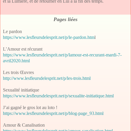
et la Lumière, et de retourner en Lui à la fin des temps.
Pages liées
Le pardon
https://www.lesfleursdelesprit.net/p/le-pardon.htm
l
L’Amour est récurant
https://www.lesfleursdelesprit.net/p/lamour-est-recurant-mardi-7-
avril2020.html
Les trois Œuvres
http://www.lesfleursdelesprit.net/p/les-trois.html
Sexualité initiatique
https://www.lesfleursdelesprit.net/p/sexualite-initiatique.html
J’ai gagné le gros lot au loto !
https://www.lesfleursdelesprit.net/p/blog-page_93.html
Amour & Canalisation
https://www.lesfleursdelesprit.net/p/amour-canalisation.html