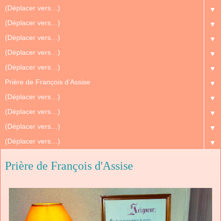
▼
▼
▼
▼
▼
▼
▼
▼
▼
▼
Prière de François d'Assise