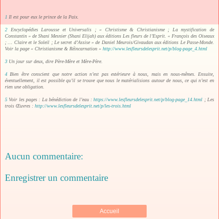
1
Il est pour eux le prince de la Paix.
2
Encyclopédies Larousse et Universalis ; « Christisme & Christianisme ; La mystification de
Constantin » de Shani Mesnier (Shani Elijah) aux éditions Les fleurs de l’Esprit. « François des Oiseaux
; … Claire et le Soleil ; Le secret d’Assise » de Daniel Meurois/Givaudan aux éditions Le Passe-Monde.
Voir la page « Christianisme & Réincarnation »
http://www.lesfleursdelesprit.net/p/blog-page_4.html
3
Un jour sur deux, dire Père-Mère et Mère-Père.
4
Bien être conscient que notre action n’est pas extérieure à nous, mais en nous-mêmes. Ensuite,
éventuellement, il est possible qu’il se trouve que nous le matérialisions autour de nous, ce qui n’est en
rien une obligation.
5
Voir les pages : La bénédiction de l’eau :
https://www.lesfleursdelesprit.net/p/blog-page_14.html
; Les
trois Œuvres :
http://www.lesfleursdelesprit.net/p/les-trois.html
Aucun commentaire:
Enregistrer un commentaire
Accueil