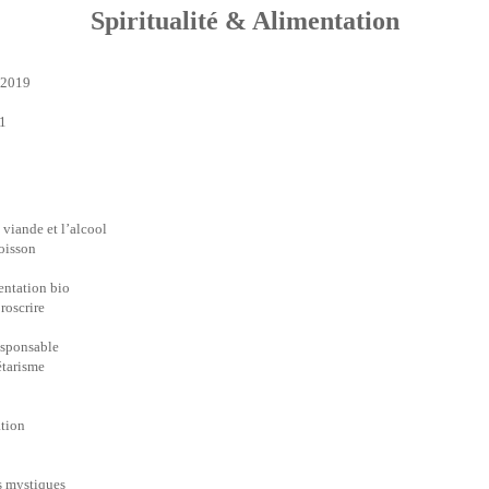
Spiritualité & Alimentation
 2019
1
a viande et l’alcool
poisson
entation bio
roscrire
esponsable
étarisme
ation
s mystiques