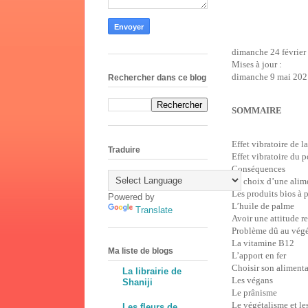
dimanche 24 février
Mises à jour :
dimanche 9 mai 202
Rechercher dans ce blog
SOMMAIRE
Effet vibratoire de l
Traduire
Effet vibratoire du 
Conséquences
Le choix d’une alim
Les produits bios à p
Powered by
L’huile de palme
Translate
Avoir une attitude r
Problème dû au vég
La vitamine B12
Ma liste de blogs
L’apport en fer
Choisir son aliment
La librairie de
Les végans
Shaniji
Le prânisme
Le végétalisme et le
Les fleurs de