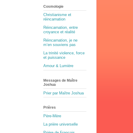
Cosmologie
Christianisme et
réincarnation
Réincarnation, entre
croyance et réalité
Réincarnation, je ne
m’en souviens pas
La trinité violence, force
et puissance
Amour & Lumière
Messages de Maître
Joshua
Prier par Maître Joshua
Prières
Père-Mère
La prière universelle
Prière de François