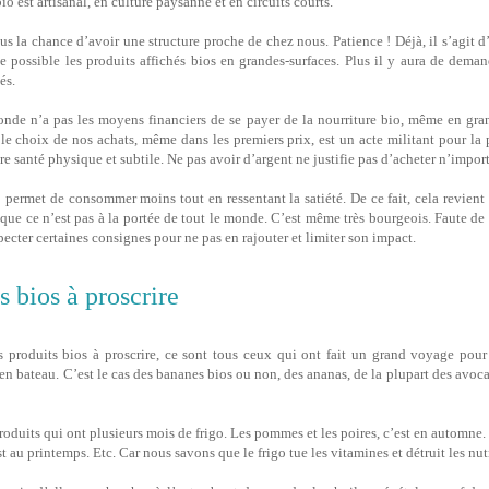
bio est artisanal, en culture paysanne et en circuits courts.
s la chance d’avoir une structure proche de chez nous. Patience ! Déjà, il s’agit d
e possible les produits affichés bios en grandes-surfaces. Plus il y aura de deman
és.
onde n’a pas les moyens financiers de se payer de la nourriture bio, même en gran
le choix de nos achats, même dans les premiers prix, est un acte militant pour la p
re santé physique et subtile. Ne pas avoir d’argent ne justifie pas d’acheter n’impor
 permet de consommer moins tout en ressentant la satiété. De ce fait, cela revient
 que ce n’est pas à la portée de tout le monde. C’est même très bourgeois. Faute de m
pecter certaines consignes pour ne pas en rajouter et limiter son impact.
s bios à proscrire
es produits bios à proscrire, ce sont tous ceux qui ont fait un grand voyage pour 
n bateau. C’est le cas des bananes bios ou non, des ananas, de la plupart des avocats
 produits qui ont plusieurs mois de frigo. Les pommes et les poires, c’est en automne.
est au printemps. Etc. Car nous savons que le frigo tue les vitamines et détruit les nu