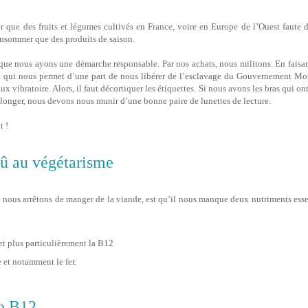
 que des fruits et légumes cultivés en France, voire en Europe de l’Ouest faute 
consommer que des produits de saison.
 que nous ayons une démarche responsable. Par nos achats, nous militons. En fais
it qui nous permet d’une part de nous libérer de l’esclavage du Gouvernement Mond
x vibratoire. Alors, il faut décortiquer les étiquettes. Si nous avons les bras qui o
allonger, nous devons nous munir d’une bonne paire de lunettes de lecture.
t !
û au végétarisme
nous arrêtons de manger de la viande, est qu’il nous manque deux nutriments esse
et plus particulièrement la B12
et notamment le fer.
e B12