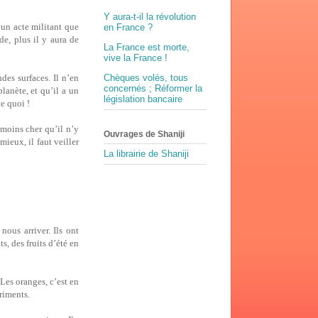
Y aura-t-il la révolution
’un acte militant que
en France ?
de, plus il y aura de
La France est morte,
vive la France !
des surfaces. Il n’en
Chèques volés, tous
concernés ; Réformer la
lanète, et qu’il a un
législation bancaire
te quoi !
 moins cher qu’il n’y
Ouvrages de Shaniji
ieux, il faut veiller
La librairie de Shaniji
nous arriver. Ils ont
, des fruits d’été en
 Les oranges, c’est en
triments.