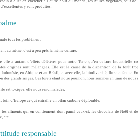
soin d’aller en chercher à l’autre bout du monde, les huiles végétales, sauf de 
 d’excellentes y sont produites.
 palme
ule tous les problèmes :
ient au même, c’est à peu près la même culture.
e elle a autant d’effets délétères pour notre Terre qu’en culture industrielle c
ntes origines sont mélangées. Elle est la cause de la disparition de la forêt tr
donésie, en Afrique et au Brésil, et avec elle, la biodiversité, flore et faune. Ent
ion des grands singes. Ces forêts étant notre poumon, nous sommes en train de nous s
uile est toxique, elle nous rend malades.
uit loin d’Europe ce qui entraîne un bilan carbone déplorable.
us les aliments qui en contiennent dont parmi ceux-ci, les chocolats de Noël et de
, etc.
ttitude responsable