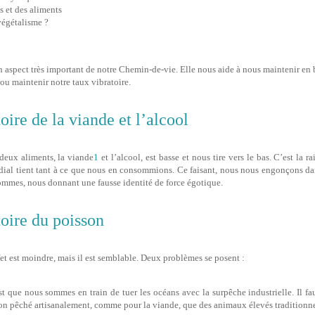
s et des aliments
végétalisme ?
n aspect très important de notre Chemin-de-vie. Elle nous aide à nous maintenir en b
 ou maintenir notre taux vibratoire.
oire de la viande et l’alcool
 deux aliments, la viande
1
et l’alcool, est basse et nous tire vers le bas. C’est la r
l tient tant à ce que nous en consommions. Ce faisant, nous nous engonçons dan
ommes, nous donnant une fausse identité de force égotique.
toire du poisson
fet est moindre, mais il est semblable. Deux problèmes se posent :
st que nous sommes en train de tuer les océans avec la surpêche industrielle. Il 
on pêché artisanalement, comme pour la viande, que des animaux élevés traditionn