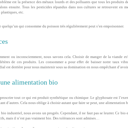
oblème est la présence des métaux lourds et des polluants que tous les produits d
lons ensuite. Tous les pesticides répandus dans nos cultures se retrouvent en mer
 plastiques, etc.
ue quelqu’un qui consomme du poisson très régulièrement peut s’en empoisonner.
ces
mment ou inconsciemment, nous savons cela. Choisir de manger de la viande et/
délétères de ces produits. Les consommer a pour effet de baisser notre taux vibra
l est derrière pour nous maintenir sous sa domination en nous empêchant d’avoir
’une alimentation bio
proscrire tout ce qui est produit synthétique ou chimique. Le glyphosate est l’ex
tant d’autres. Cela nous oblige à choisir autant que faire se peut, une alimentation b
bio industriel, nous avons un progrès. Cependant, il ne faut pas se leurrer. Ce bio es
ifs, mais il n’est pas vraiment bio. Des tolérances sont admises…