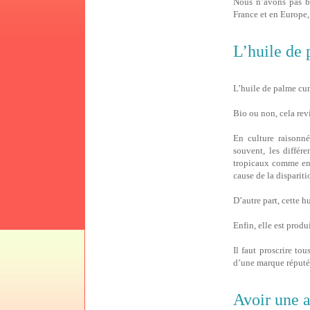
Nous n’avons pas be
France et en Europe,
L’huile de
L’huile de palme cum
Bio ou non, cela rev
En culture raisonné
souvent, les différe
tropicaux comme en In
cause de la disparit
D’autre part, cette h
Enfin, elle est prod
Il faut proscrire to
d’une marque réputée
Avoir une a