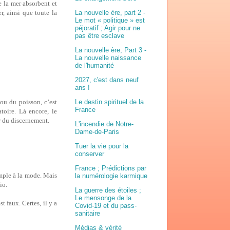
e la mer absorbent et
, ainsi que toute la
La nouvelle ère, part 2 -
Le mot « politique » est
péjoratif ; Agir pour ne
pas être esclave
La nouvelle ère, Part 3 -
La nouvelle naissance
de l'humanité
2027, c'est dans neuf
ans !
ou du poisson, c’est
Le destin spirituel de la
France
toire. Là encore, le
 du discernement.
L'incendie de Notre-
Dame-de-Paris
Tuer la vie pour la
conserver
France ; Prédictions par
emple à la mode. Mais
la numérologie karmique
io.
La guerre des étoiles ;
Le mensonge de la
t faux. Certes, il y a
Covid-19 et du pass-
sanitaire
Médias & vérité