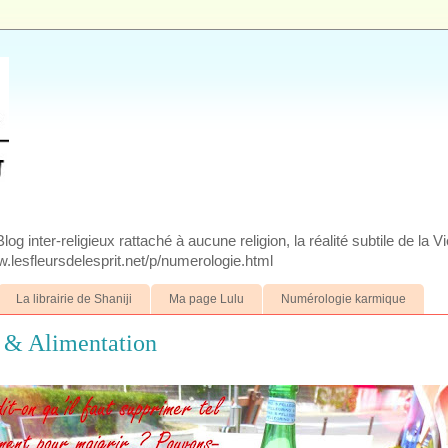
g inter-religieux rattaché à aucune religion, la réalité subtile de la V
.lesfleursdelesprit.net/p/numerologie.html
La librairie de Shaniji
Ma page Lulu
Numérologie karmique
é & Alimentation