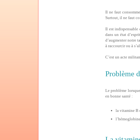
Il ne faut consommer
Surtout, il ne faut 
Il est indispensable
dans un état d’espr
d’augmenter notre tau
à raccourcir ou à s’
C’est un acte militan
Problème d
Le problème lorsque 
en bonne santé :
la vitamine B 
l’hémoglobine 
La vitamin