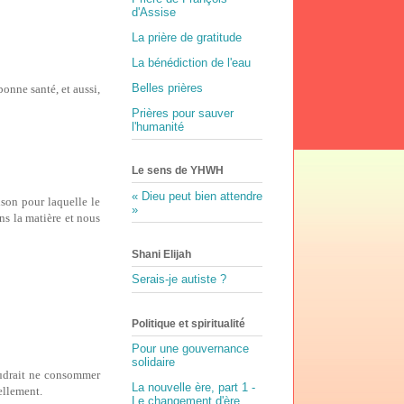
d'Assise
La prière de gratitude
La bénédiction de l'eau
Belles prières
onne santé, et aussi,
Prières pour sauver
l'humanité
Le sens de YHWH
« Dieu peut bien attendre
aison pour laquelle le
»
s la matière et nous
Shani Elijah
Serais-je autiste ?
Politique et spiritualité
Pour une gouvernance
solidaire
faudrait ne consommer
La nouvelle ère, part 1 -
ellement.
Le changement d'ère