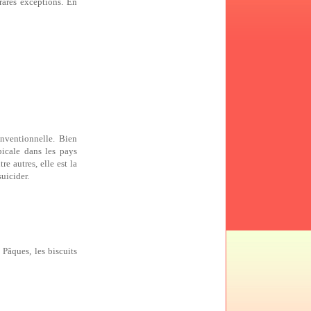
rares exceptions. En
onventionnelle. Bien
opicale dans les pays
re autres, elle est la
uicider.
 Pâques, les biscuits