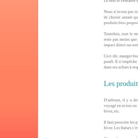
Le seul et véritable 
Nous n’avons pas tou
de choisir autant qu
produits bios propos
Toutefois, tout le m
reste pas moins que 
impact direct sur not
Ceci dit, manger bio
paraît. Il n’empêche
dans ses achats à res
Les produit
D’ailleurs, il y a d
voyagé en avion ou e
hiver, etc.
Il faut proscrire les
hiver. Les fraises c’