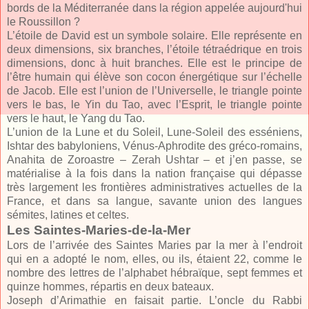
bords de la Méditerranée dans la région appelée aujourd'hui
le Roussillon ?
L’étoile de David est un symbole solaire. Elle représente en
deux dimensions, six branches, l’étoile tétraédrique en trois
dimensions, donc à huit branches. Elle est le principe de
l’être humain qui élève son cocon énergétique sur l’échelle
de Jacob. Elle est l’union de l’Universelle, le triangle pointe
vers le bas, le Yin du Tao, avec l’Esprit, le triangle pointe
vers le haut, le Yang du Tao.
L’union de la Lune et du Soleil, Lune-Soleil des esséniens,
Ishtar des babyloniens, Vénus-Aphrodite des gréco-romains,
Anahita de Zoroastre – Zerah Ushtar – et j’en passe, se
matérialise à la fois dans la nation française qui dépasse
très largement les frontières administratives actuelles de la
France, et dans sa langue, savante union des langues
sémites, latines et celtes.
Les Saintes-Maries-de-la-Mer
Lors de l’arrivée des Saintes Maries par la mer à l’endroit
qui en a adopté le nom, elles, ou ils, étaient 22, comme le
nombre des lettres de l’alphabet hébraïque, sept femmes et
quinze hommes, répartis en deux bateaux.
Joseph d’Arimathie en faisait partie. L’oncle du Rabbi