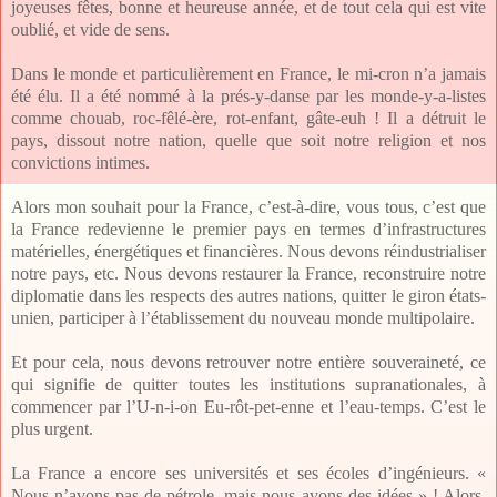
joyeuses fêtes, bonne et heureuse année, et de tout cela qui est vite
oublié, et vide de sens.
Dans le monde et particulièrement en France, le mi-cron n’a jamais
été élu. Il a été nommé à la prés-y-danse par les monde-y-a-listes
comme chouab, roc-fêlé-ère, rot-enfant, gâte-euh ! Il a détruit le
pays, dissout notre nation, quelle que soit notre religion et nos
convictions intimes.
Alors mon souhait pour la France, c’est-à-dire, vous tous, c’est que
la France redevienne le premier pays en termes d’infrastructures
matérielles, énergétiques et financières. Nous devons réindustrialiser
notre pays, etc. Nous devons restaurer la France, reconstruire notre
diplomatie dans les respects des autres nations, quitter le giron états-
unien, participer à l’établissement du nouveau monde multipolaire.
Et pour cela, nous devons retrouver notre entière souveraineté, ce
qui signifie de quitter toutes les institutions supranationales, à
commencer par l’U-n-i-on Eu-rôt-pet-enne et l’eau-temps. C’est le
plus urgent.
La France a encore ses universités et ses écoles d’ingénieurs. «
Nous n’avons pas de pétrole, mais nous avons des idées » ! Alors,