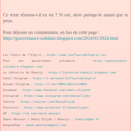
Ce texte résonne-t-il en toi ? Si oui, alors partage-le autant que tu
peux.
Pour déposer un commentaire, en bas de cette page :
https://gouvernance-solidaire.blogspot.com/2024/01/2024.html
Les fleurs de l’Esprit :
https://www.lesfleursdelesprit.net
Pour une gouvernance solidaire :
https://gouvernance-
solidaire.blogspot.com/
La librairie de Shaniji :
https://librairie-shaniji.blogspot.com/
Canal Telegram :
https://t.me/canallesfleursdelesprit
Groupe Telegram :
https://t.me/+MRmcLDVzxsFjOWVk
Facebook :
https://www.facebook.com/shani.elijah4/
Instagram :
https://www.instagram.com/shanielijah/
Twitter :
https://twitter.com/ShaniElijah
Pinterest :
https://www.pinterest.fr/shanielijah/
VK :
https://vk.com/shani.mesnier
Shani Mesnier / Shani Elijah / Shaniji :
shaniji@gmx.fr
GoogleChat :
shani.mesnier@gmail.com