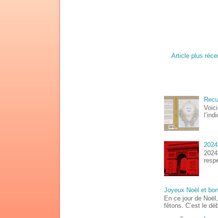
Article plus réce
Recue
Voici
l’ind
2024
2024 
respe
Joyeux Noël et bo
En ce jour de Noël
fêtons. C’est le déb