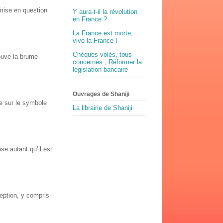
emise en question
Y aura-t-il la révolution
en France ?
La France est morte,
vive la France !
Chèques volés, tous
rouve la brume
concernés ; Réformer la
législation bancaire
Ouvrages de Shaniji
ie sur le symbole
La librairie de Shaniji
e autant qu’il est
eption, y compris