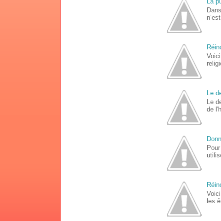
La p
Dans
n’est
Réinc
Voici
relig
Le de
Le d
de l'
Donn
Pour
utili
Réin
Voic
les ê