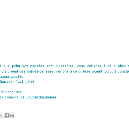
à quel point vos pensées sont puissantes, vous veilleriez à ce qu'elles 
ts créent des formes-pensées, veillons à ce qu'elles soient toujours constru
sions positifs.
Dieu est Jéwah (
יהוה
)
sdelesprit.net
ook.com/groups/GouttesdeLumiere