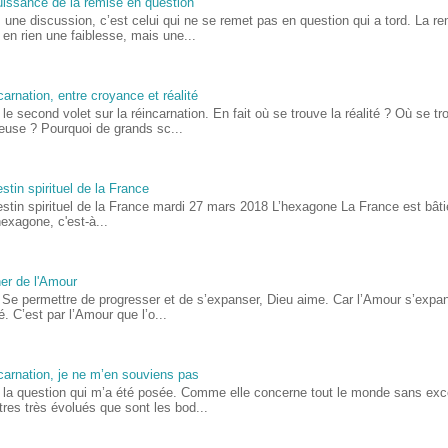
uissance de la remise en question
 une discussion, c’est celui qui ne se remet pas en question qui a tord. La r
 en rien une faiblesse, mais une...
arnation, entre croyance et réalité
 le second volet sur la réincarnation. En fait où se trouve la réalité ? Où se t
ieuse ? Pourquoi de grands sc...
stin spirituel de la France
estin spirituel de la France mardi 27 mars 2018 L’hexagone La France est bât
hexagone, c'est-à...
er de l'Amour
 Se permettre de progresser et de s’expanser, Dieu aime. Car l’Amour s’expans
sé. C’est par l’Amour que l’o...
carnation, je ne m’en souviens pas
i la question qui m’a été posée. Comme elle concerne tout le monde sans exc
tres très évolués que sont les bod...