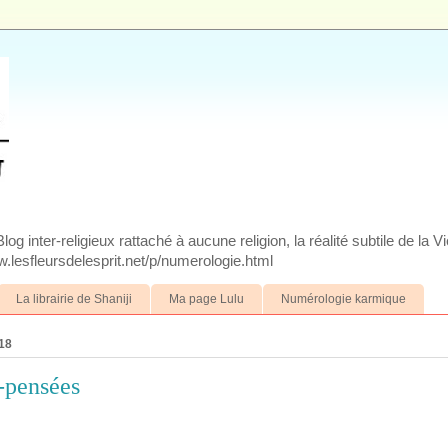
g inter-religieux rattaché à aucune religion, la réalité subtile de la V
.lesfleursdelesprit.net/p/numerologie.html
La librairie de Shaniji
Ma page Lulu
Numérologie karmique
18
-pensées