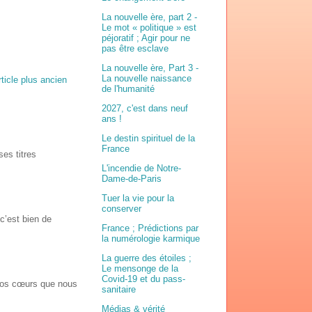
La nouvelle ère, part 2 -
Le mot « politique » est
péjoratif ; Agir pour ne
pas être esclave
La nouvelle ère, Part 3 -
La nouvelle naissance
rticle plus ancien
de l'humanité
2027, c'est dans neuf
ans !
Le destin spirituel de la
France
ses titres
L'incendie de Notre-
Dame-de-Paris
Tuer la vie pour la
conserver
c’est bien de
France ; Prédictions par
la numérologie karmique
La guerre des étoiles ;
Le mensonge de la
Covid-19 et du pass-
 nos cœurs que nous
sanitaire
Médias & vérité