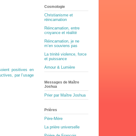
Cosmologie
Christianisme et
réincarnation
Réincarnation, entre
croyance et réalité
Réincarnation, je ne
m’en souviens pas
La trinité violence, force
et puissance
Amour & Lumière
soient positives en
ctives, par l’usage
Messages de Maître
Joshua
Prier par Maître Joshua
Prières
Père-Mère
La prière universelle
Prière de François