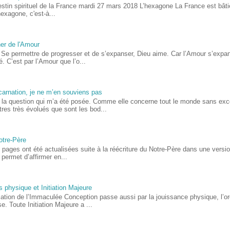
estin spirituel de la France mardi 27 mars 2018 L’hexagone La France est bât
hexagone, c'est-à...
er de l'Amour
 Se permettre de progresser et de s’expanser, Dieu aime. Car l’Amour s’expans
sé. C’est par l’Amour que l’o...
carnation, je ne m’en souviens pas
i la question qui m’a été posée. Comme elle concerne tout le monde sans exc
tres très évolués que sont les bod...
otre-Père
 pages ont été actualisées suite à la réécriture du Notre-Père dans une versio
permet d’affirmer en...
s physique et Initiation Majeure
itiation de l’Immaculée Conception passe aussi par la jouissance physique, l’
e. Toute Initiation Majeure a ...