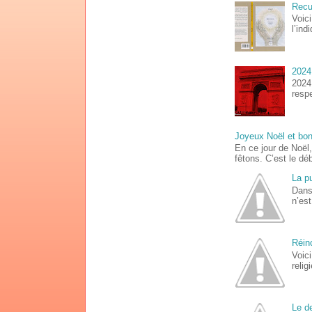
Recue
Voici
l’ind
2024
2024 
respe
Joyeux Noël et bo
En ce jour de Noël
fêtons. C’est le déb
La p
Dans
n’est
Réinc
Voici
relig
Le de