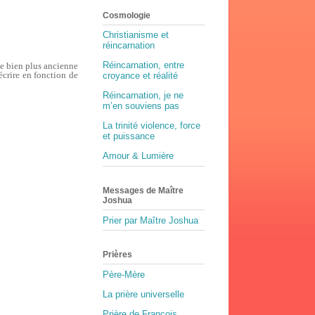
Cosmologie
Christianisme et
réincarnation
Réincarnation, entre
le bien plus ancienne
éécrire en fonction de
croyance et réalité
Réincarnation, je ne
m’en souviens pas
La trinité violence, force
et puissance
Amour & Lumière
Messages de Maître
Joshua
Prier par Maître Joshua
Prières
Père-Mère
La prière universelle
Prière de François