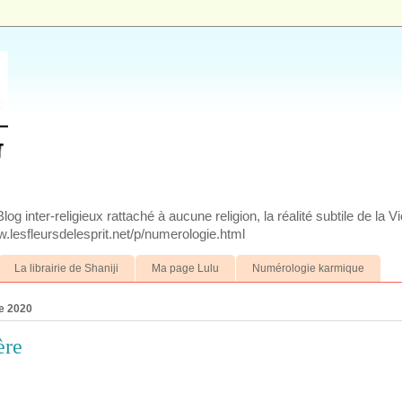
g inter-religieux rattaché à aucune religion, la réalité subtile de la V
.lesfleursdelesprit.net/p/numerologie.html
La librairie de Shaniji
Ma page Lulu
Numérologie karmique
e 2020
ère