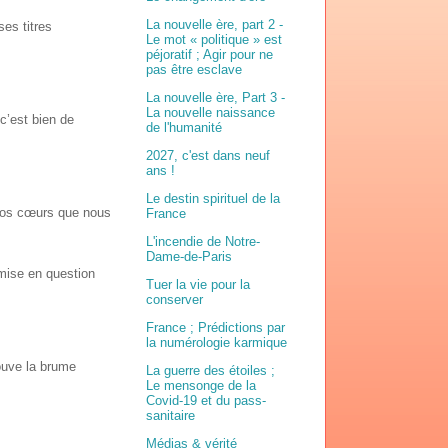
La nouvelle ère, part 2 -
ses titres
Le mot « politique » est
péjoratif ; Agir pour ne
pas être esclave
La nouvelle ère, Part 3 -
La nouvelle naissance
c’est bien de
de l'humanité
2027, c'est dans neuf
ans !
Le destin spirituel de la
 nos cœurs que nous
France
L'incendie de Notre-
Dame-de-Paris
emise en question
Tuer la vie pour la
conserver
France ; Prédictions par
la numérologie karmique
rouve la brume
La guerre des étoiles ;
Le mensonge de la
Covid-19 et du pass-
sanitaire
Médias & vérité