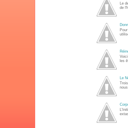
Le d
de l'
Donn
Pour
utili
Réin
Voic
les ê
Le N
Trois
nous 
Corp
L’In
extas