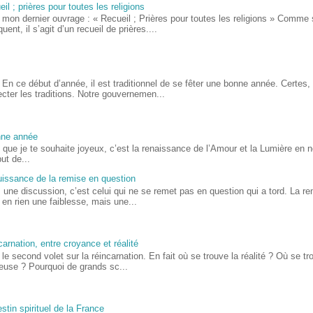
il ; prières pour toutes les religions
 mon dernier ouvrage : « Recueil ; Prières pour toutes les religions » Comme 
iquent, il s’agit d’un recueil de prières....
En ce début d’année, il est traditionnel de se fêter une bonne année. Certes, 
cter les traditions. Notre gouvernemen...
nne année
, que je te souhaite joyeux, c’est la renaissance de l’Amour et la Lumière en
ut de...
uissance de la remise en question
 une discussion, c’est celui qui ne se remet pas en question qui a tord. La r
 en rien une faiblesse, mais une...
arnation, entre croyance et réalité
 le second volet sur la réincarnation. En fait où se trouve la réalité ? Où se t
ieuse ? Pourquoi de grands sc...
stin spirituel de la France