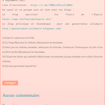
6 septembre 2022 :
Lien d’invitation :
https://t.me/+MRmcLDVzxsFjOWVk
Ce canal et ce groupe sont en lien avec ses blogs :
Le blog spirituel : les fleurs de l’Esprit
https://www.lesfleursdelesprit.net/
Le blog politique et économique : pour une gouvernance solidaire
http://gouvernance-solidaire.blogspot.com/
[1]
Ésaïe 9:5, traduction de la TOB.
[2]
La Vierge Marie pour les chrétiens, Maryam pour les musulmans
[3]
Jésus pour les chrétiens, autrement, Jeshua pour les christiens, Youshua (ou Yoshoua) pour les juifs et Issa
(ou Îsâ ou Isa Ibn Maryam) pour les musulmans.
[4]
L’Esprit des Soleils qui a adoubé le Maître durant son ministère, à ne pas confondre avec le Jésus-Christ des
chrétiens.
[5]
Qui nous gouvernent aujourd’hui !
Partager
Aucun commentaire: