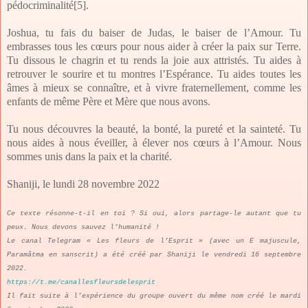
pédocriminalité
[5]
.
Joshua, tu fais du baiser de Judas, le baiser de l’Amour. Tu
embrasses tous les cœurs pour nous aider à créer la paix sur Terre.
Tu dissous le chagrin et tu rends la joie aux attristés. Tu aides à
retrouver le sourire et tu montres l’Espérance. Tu aides toutes les
âmes à mieux se connaître, et à vivre fraternellement, comme les
enfants de même Père et Mère que nous avons.
Tu nous découvres la beauté, la bonté, la pureté et la sainteté. Tu
nous aides à nous éveiller, à élever nos cœurs à l’Amour. Nous
sommes unis dans la paix et la charité.
Shaniji, le lundi 28 novembre 2022
Ce texte résonne-t-il en toi ? Si oui, alors partage-le autant que tu
peux. Nous devons sauvez l’humanité !
Le canal Telegram « Les fleurs de l’Esprit » (avec un E majuscule,
Paramâtma en sanscrit) a été créé par Shaniji le vendredi 16 septembre
2022.
https://t.me/canallesfleursdelesprit
Il fait suite à l’expérience du groupe ouvert du même nom créé le mardi