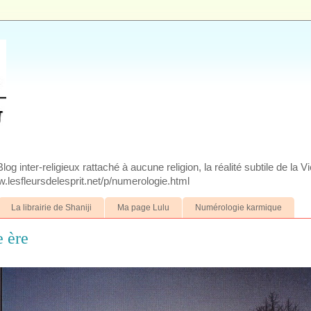
g inter-religieux rattaché à aucune religion, la réalité subtile de la V
.lesfleursdelesprit.net/p/numerologie.html
La librairie de Shaniji
Ma page Lulu
Numérologie karmique
e ère