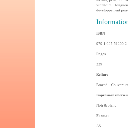
vibratoire, longue
développement pers
Informatio
ISBN
979-1-097-51200-2
Pages
229
Reliure
Broché – Couverture 
Impression intérieu
Noir & blanc
Format
A5