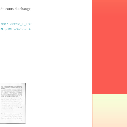
n du cours du change,
076871/ref=sr_1_18?
&qid=1624266904