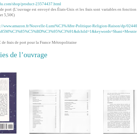
ulu.com/shop/product-23574437.html
s de port (L’ouvrage est envoyé des États-Unis et les frais sont variables en fonctio
et 5,50€)
s://www.amazon.fr/Nouvelle-Lumi%C3%A8re-Politique-Religion-Raison/dp/0244
%85M%C3%85%C5%BD%C3%95%C3%91&dchild=1&keywords=Shani+Mesnier
€ de frais de port pour la France Métropolitaine
ies de l’ouvrage