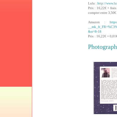
Lulu :
http://www.l
Prix : 16,22€ + frai
compter entre 3,50€ 
Amazon :
http
__mk_fr_FR=%C3
&sr=8-18
Prix : 16,22€ + 0,01
Photograph