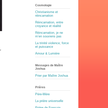
Cosmologie
Christianisme et
réincarnation
Réincarnation, entre
croyance et réalité
Réincarnation, je ne
m’en souviens pas
La trinité violence, force
et puissance
r
Amour & Lumière
Messages de Maître
Joshua
Prier par Maître Joshua
Prières
Père-Mère
La prière universelle
Prière de François