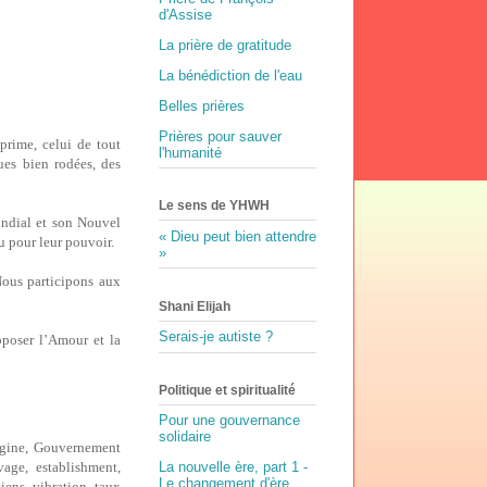
d'Assise
La prière de gratitude
La bénédiction de l'eau
Belles prières
Prières pour sauver
 prime, celui de tout
l'humanité
ues bien rodées, des
Le sens de YHWH
ondial et son Nouvel
« Dieu peut bien attendre
u pour leur pouvoir.
»
 Nous participons aux
Shani Elijah
Serais-je autiste ?
opposer l’Amour et la
Politique et spiritualité
Pour une gouvernance
solidaire
origine, Gouvernement
age, establishment,
La nouvelle ère, part 1 -
Le changement d'ère
siens, vibration, taux