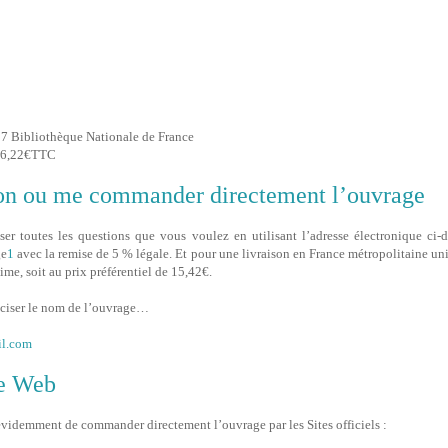
17 Bibliothèque Nationale de France
 16,22€TTC
on ou me commander directement l’ouvrage
r toutes les questions que vous voulez en utilisant l’adresse électronique ci-d
ge
1
avec la remise de 5 % légale. Et pour une livraison en France métropolitaine uni
ime, soit au prix préférentiel de 15,42€.
éciser le nom de l’ouvrage…
il.com
le Web
 évidemment de commander directement l’ouvrage par les Sites officiels :