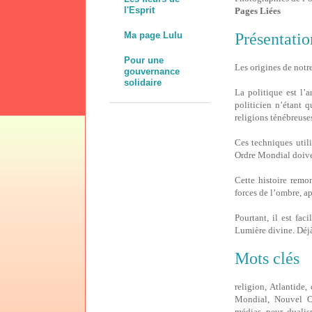
l'Esprit
Pages Liées
Présentatio
Ma page Lulu
Pour une
Les origines de not
gouvernance
solidaire
La politique est l’a
politicien n’étant 
religions ténébreuses,
Ces techniques util
Ordre Mondial doiven
Cette histoire remon
forces de l’ombre, 
Pourtant, il est fac
Lumière divine. Déjà
Mots clés
religion, Atlantide,
Mondial, Nouvel Or
médias, peur, dualism