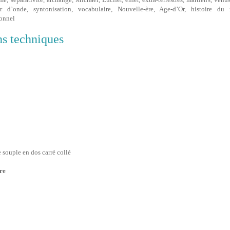
ur d’onde, syntonisation, vocabulaire, Nouvelle-ère, Age-d’Or, histoire du m
onnel
ns techniques
souple en dos carré collé
re