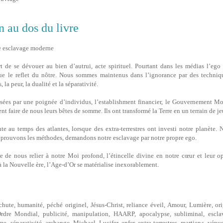
n au dos du livre
re esclavage moderne
rt de se dévouer au bien d’autrui, acte spirituel. Pourtant dans les médias l’ego
que le reflet du nôtre. Nous sommes maintenus dans l’ignorance par des techniq
 la peur, la dualité et la séparativité.
isées par une poignée d’individus, l’establishment financier, le Gouvernement M
t faire de nous leurs bêtes de somme. Ils ont transformé la Terre en un terrain de je
te au temps des atlantes, lorsque des extra-terrestres ont investi notre planète.
approuvons les méthodes, demandons notre esclavage par notre propre ego.
ile de nous relier à notre Moi profond, l’étincelle divine en notre cœur et leur 
 la Nouvelle ère, l’Age-d’Or se matérialise inexorablement.
 chute, humanité, péché originel, Jésus-Christ, reliance éveil, Amour, Lumière, 
dre Mondial, publicité, manipulation, HAARP, apocalypse, subliminal, esclav
e, séparativité, archange, Michael, Lucifer, enfer, extra-terrestres, martiens, vénu