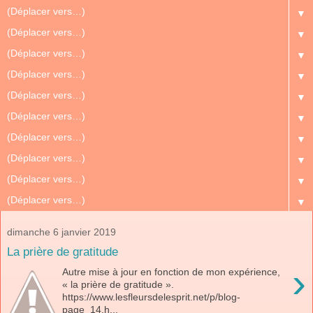
▼
▼
▼
▼
▼
▼
▼
▼
▼
▼
dimanche 6 janvier 2019
La prière de gratitude
›
Autre mise à jour en fonction de mon expérience,
« la prière de gratitude ».
https://www.lesfleursdelesprit.net/p/blog-
page_14.h...