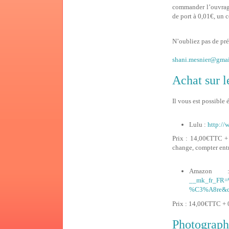
commander l’ouvra
de port à 0,01€, un c
N’oubliez pas de pr
shani.mesnier@gma
Achat sur 
Il vous est possible
Lulu :
http://
Prix : 14,00€TTC + f
change, compter entr
Amazo
__mk_fr_FR
%C3%A8re&qi
Prix : 14,00€TTC + 0
Photograph