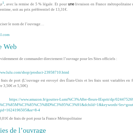
1
ge
, avec la remise de 5 % légale. Et pour
une
livraison en France métropolitaine 
entime, soit au prix préférentiel de 13,31€.
éciser le nom de l’ouvrage…
il.com
le Web
 évidemment de commander directement l’ouvrage pour les Sites officiels :
www.lulu.com/shop/product-23958710.html
rais de port (L’ouvrage est envoyé des États-Unis et les frais sont variables en
e 3,50€ et 5,50€)
n :
https://www.amazon.fr/gouttes-Lumi%C3%A8re-fleurs-lEsprit/dp/02447526
=%C3%85M%C3%85%C5%BD%C3%95%C3%91&dchild=1&keywords=les+goutt
d=1624196505&sr=8-4
,01€ de frais de port pour la France Métropolitaine
ies de l’ouvrage