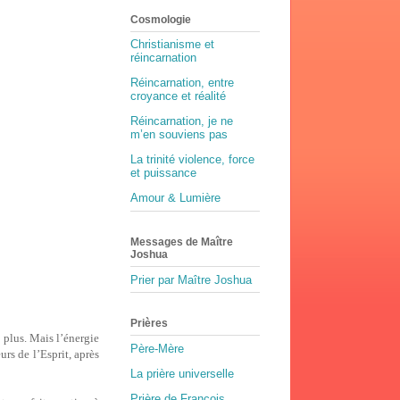
Cosmologie
Christianisme et
réincarnation
Réincarnation, entre
croyance et réalité
Réincarnation, je ne
m’en souviens pas
La trinité violence, force
et puissance
Amour & Lumière
Messages de Maître
Joshua
Prier par Maître Joshua
Prières
 plus. Mais l’énergie
Père-Mère
rs de l’Esprit, après
La prière universelle
Prière de François