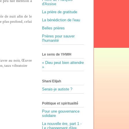
st peu fait mention à
d'Assise
La prière de gratitude
le de nuit afin de le
La bénédiction de l'eau
 plus profond, celui
Belles prières
Prières pour sauver
l'humanité
Le sens de YHWH
 Œuvre au noir, Œuvre
« Dieu peut bien attendre
n, taux vibratoire
»
Shani Elijah
Serais-je autiste ?
Politique et spiritualité
Pour une gouvernance
solidaire
La nouvelle ère, part 1 -
Le changement d'ère