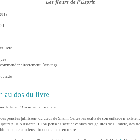
Les fleurs de l’Esprit
 2019
021
du livre
ques
 commander directement l’ouvrage
ouvrage
n au dos du livre
ans la Joie, l’Amour et la Lumière.
des pensées jaillissent du cœur de Shani. Certes les écrits de son enfance n’existent
toujours plus puissante. 1.150 pensées sont devenues des gouttes de Lumière, des fleu
blement, de condensation et de mise en ordre.