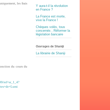
uniquement, les frais
Y aura-t-il la révolution
en France ?
La France est morte,
vive la France !
Chèques volés, tous
concernés ; Réformer la
législation bancaire
Ouvrages de Shaniji
La librairie de Shaniji
 fonction du cours du
99/ref=sr_1_4?
es+de+Lumi