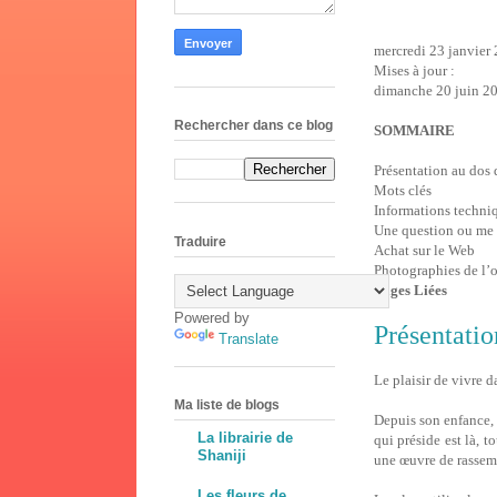
mercredi 23 janvier
Mises à jour :
dimanche 20 juin 2
Rechercher dans ce blog
SOMMAIRE
Présentation au dos 
Mots clés
Informations techni
Une question ou me
Traduire
Achat sur le Web
Photographies de l’
Pages Liées
Powered by
Présentatio
Translate
Le plaisir de vivre d
Ma liste de blogs
Depuis son enfance, 
La librairie de
qui préside est là, 
Shaniji
une œuvre de rassem
Les fleurs de