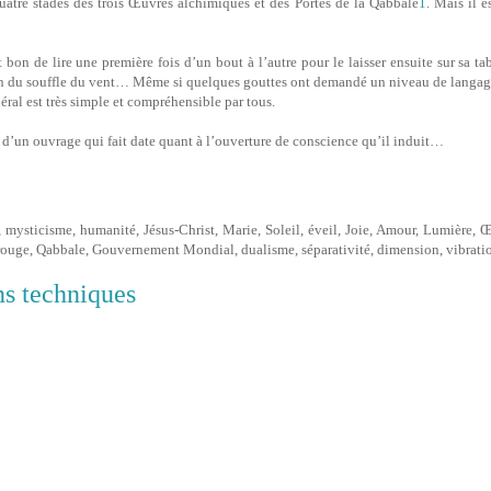
quatre stades des trois Œuvres alchimiques et des Portes de la Qabbale
1
. Mais il e
 bon de lire une première fois d’un bout à l’autre pour le laisser ensuite sur sa tab
on du souffle du vent… Même si quelques gouttes ont demandé un niveau de langage
néral est très simple et compréhensible par tous.
t d’un ouvrage qui fait date quant à l’ouverture de conscience qu’il induit…
té, mysticisme, humanité, Jésus-Christ, Marie, Soleil, éveil, Joie, Amour, Lumière,
ouge, Qabbale, Gouvernement Mondial, dualisme, séparativité, dimension, vibratio
ns techniques