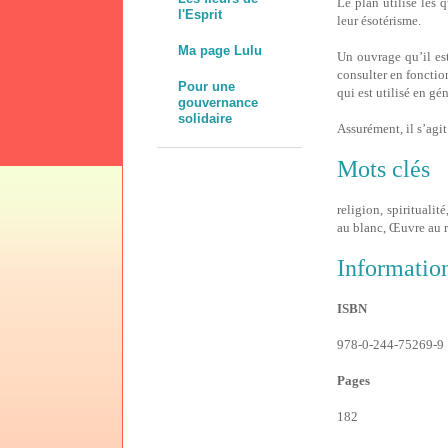
Le plan utilise les 
l'Esprit
leur ésotérisme.
Ma page Lulu
Un ouvrage qu’il est
consulter en foncti
Pour une
qui est utilisé en gé
gouvernance
solidaire
Assurément, il s’agi
Mots clés
religion, spirituali
au blanc, Œuvre au r
Informatio
ISBN
978-0-244-75269-9
Pages
182