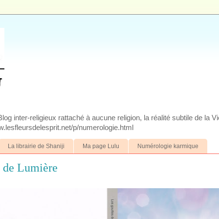
g inter-religieux rattaché à aucune religion, la réalité subtile de la V
.lesfleursdelesprit.net/p/numerologie.html
La librairie de Shaniji
Ma page Lulu
Numérologie karmique
s de Lumière