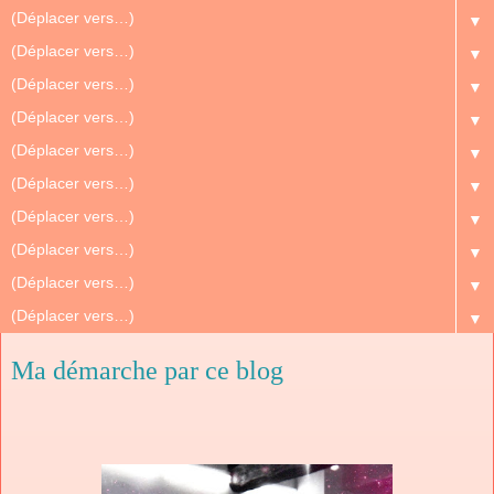
▼
▼
▼
▼
▼
▼
▼
▼
▼
▼
Ma démarche par ce blog